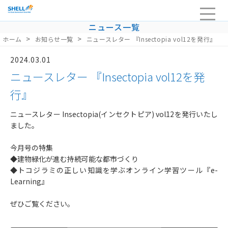
ニュース一覧
>
>
ホーム
お知らせ一覧
ニュースレター 『Insectopia vol12を発行』
HOME
2024.03.01
企業情報
ニュースレター 『Insectopia vol12を発
当社の強み・品質
行』
サービスライン
ニュースレター Insectopia(インセクトピア) vol12を発行いたし
ました。
採用
今月号の特集
お問い合わせ
◆建物緑化が進む持続可能な都市づくり
◆トコジラミの正しい知識を学ぶオンライン学習ツール『e-
Learning』
ぜひご覧ください。