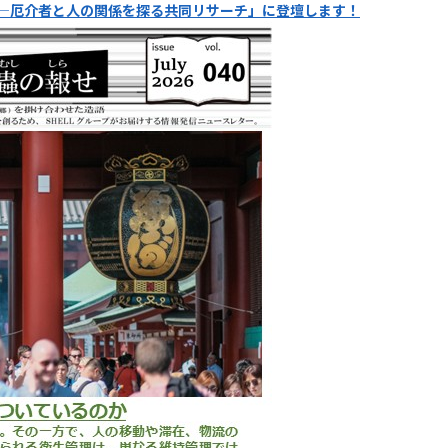
iend―厄介者と人の関係を探る共同リサーチ」に登壇します！