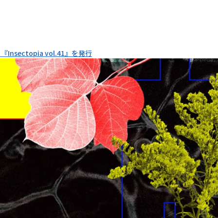
nsectopia vol.41』を発行