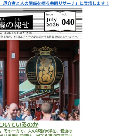
iend―厄介者と人の関係を探る共同リサーチ」に登壇します！