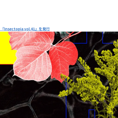
nsectopia vol.41』を発行