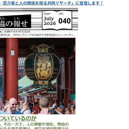
iend―厄介者と人の関係を探る共同リサーチ」に登壇します！