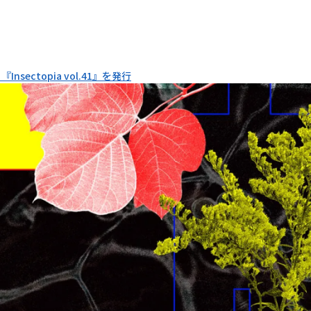
nsectopia vol.41』を発行